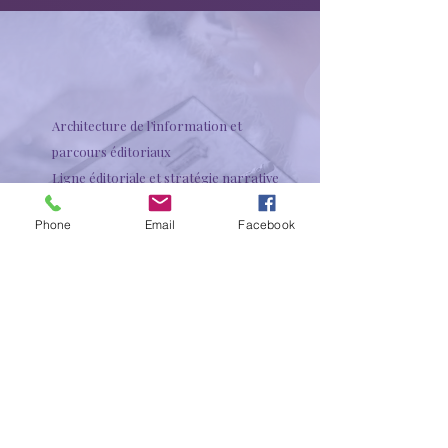
Architecture de l’information et
parcours éditoriaux
Ligne éditoriale et stratégie narrative
Stratégie de contenus et écosystèmes
Phone
Email
Facebook
éditoriaux
Stratégie digitale et social media
Conception - rédaction et storytelling
Design éditorial et visualisation de
l’information
Naming
SEO éditorial et optimisation des
contenus